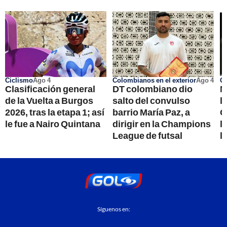
Ciclismo
Ago 4
Colombianos en el exterior
Ago 4
Go
Clasificación general
DT colombiano dio
N
de la Vuelta a Burgos
salto del convulso
l
2026, tras la etapa 1; así
barrio María Paz, a
G
le fue a Nairo Quintana
dirigir en la Champions
l
League de futsal
l
Síguenos en: