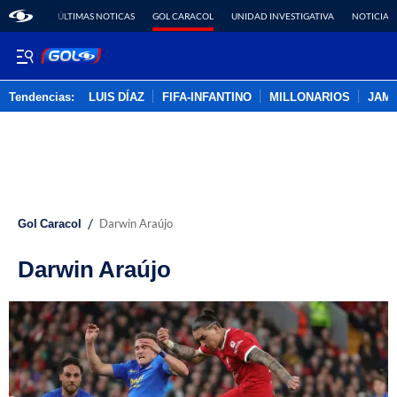
ÚLTIMAS NOTICAS
GOL CARACOL
UNIDAD INVESTIGATIVA
NOTICIAS
Tendencias:
LUIS DÍAZ
FIFA-INFANTINO
MILLONARIOS
JAM
PUBLICIDAD
/
Gol Caracol
Darwin Araújo
Darwin Araújo