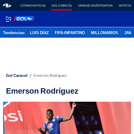
ÚLTIMAS NOTICAS
GOL CARACOL
UNIDAD INVESTIGATIVA
NOTICIAS
Tendencias:
LUIS DÍAZ
FIFA-INFANTINO
MILLONARIOS
JAM
PUBLICIDAD
/
Gol Caracol
Emerson Rodríguez
Emerson Rodríguez