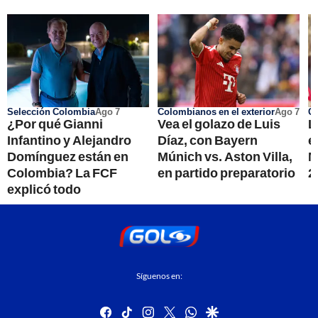
Selección Colombia
Ago 7
Colombianos en el exterior
Ago 7
Co
¿Por qué Gianni
Vea el golazo de Luis
L
Infantino y Alejandro
Díaz, con Bayern
e
Domínguez están en
Múnich vs. Aston Villa,
M
Colombia? La FCF
en partido preparatorio
2
explicó todo
Síguenos en:
facebook
tiktok
instagram
twitter
whatsapp
google