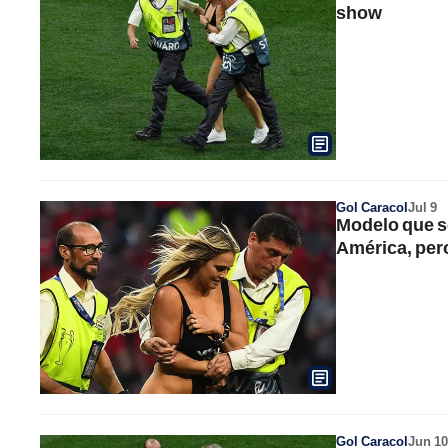
show
Gol Caracol
Jul 9
Modelo que se
América, per
Gol Caracol
Jun 10