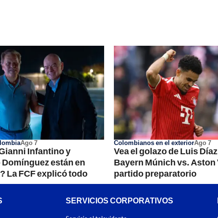
olombia
Ago 7
Colombianos en el exterior
Ago 7
Gianni Infantino y
Vea el golazo de Luis Díaz
o Domínguez están en
Bayern Múnich vs. Aston V
 La FCF explicó todo
partido preparatorio
S
SERVICIOS CORPORATIVOS