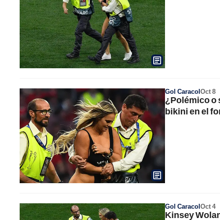
Gol Caracol
Oct 8
¿Polémico o 
bikini en el f
Gol Caracol
Oct 4
Kinsey Wolans