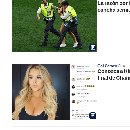
La razón por 
cancha semi
Gol Caracol
Jun 1
Conozca a Kin
final de Cha