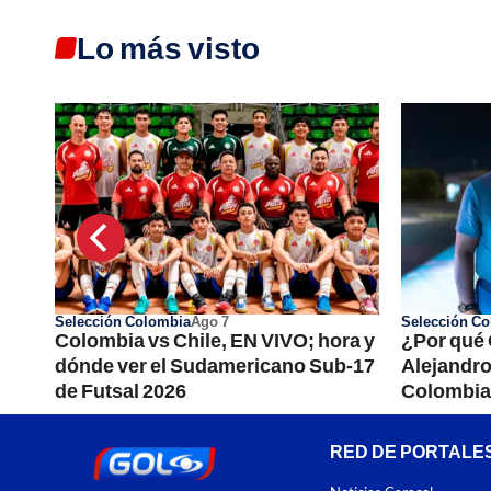
Lo más visto
Selección Colombia
Ago 7
Selección C
Colombia vs Chile, EN VIVO; hora y
¿Por qué 
r
dónde ver el Sudamericano Sub-17
Alejandr
de Futsal 2026
Colombia?
RED DE PORTALE