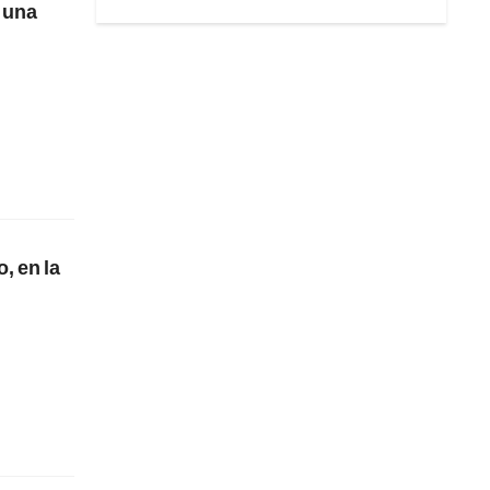
a una
, en la