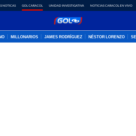
S NOTICAS
GOL CARACOL
UNIDAD INVESTIGATIVA
NOTICIAS CARACOL EN VIVO
INO
MILLONARIOS
JAMES RODRÍGUEZ
NÉSTOR LORENZO
SE
PUBLICIDAD