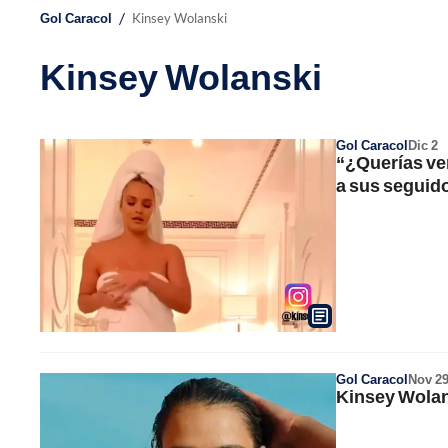
/
Gol Caracol
Kinsey Wolanski
Kinsey Wolanski
Gol Caracol
Dic 2
“¿Querías ve
a sus seguid
Gol Caracol
Nov 2
Kinsey Wolan