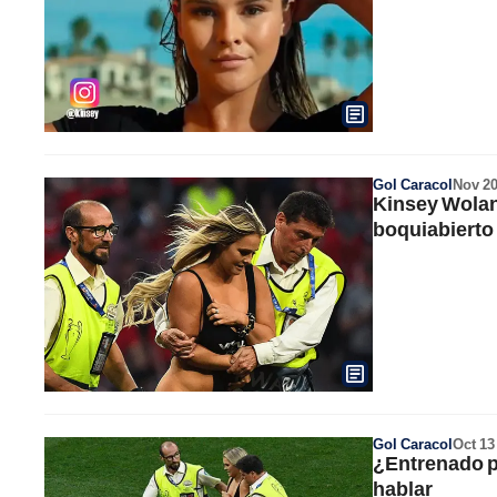
Gol Caracol
Nov 2
Kinsey Wolans
boquiabierto
Gol Caracol
Oct 13
¿Entrenado p
hablar