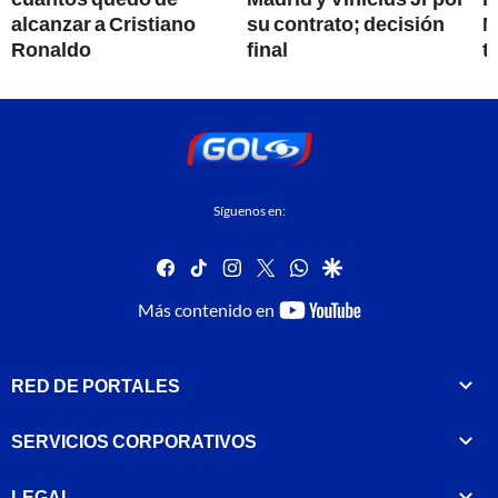
alcanzar a Cristiano
su contrato; decisión
M
Ronaldo
final
t
Síguenos en:
facebook
tiktok
instagram
twitter
whatsapp
google
youtube-
Más contenido en
footer
RED DE PORTALES
SERVICIOS CORPORATIVOS
LEGAL