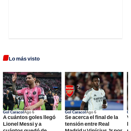
Lo más visto
Gol Caracol
Ago 6
Gol Caracol
Ago 6
Go
A cuántos goles llegó
Se acerca el final de la
V
Lionel Messi y a
tensión entre Real
l
cuántos quedó de
Madrid y Vinícius Jr por
r