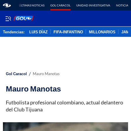
ÚLTIMAS NOTICAS
GOL CARACOL
UNIDAD INVESTIGATIVA
NOTICIAS
Tendencias:
LUIS DÍAZ
FIFA-INFANTINO
MILLONARIOS
JAM
PUBLICIDAD
/
Gol Caracol
Mauro Manotas
Mauro Manotas
Futbolista profesional colombiano, actual delantero
del Club Tijuana