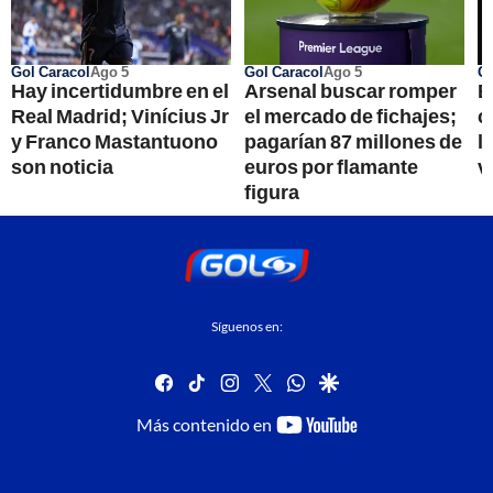
Gol Caracol
Ago 5
Gol Caracol
Ago 5
Go
Hay incertidumbre en el
Arsenal buscar romper
E
Real Madrid; Vinícius Jr
el mercado de fichajes;
c
y Franco Mastantuono
pagarían 87 millones de
l
son noticia
euros por flamante
v
figura
Síguenos en:
facebook
tiktok
instagram
twitter
whatsapp
google
youtube-
Más contenido en
footer