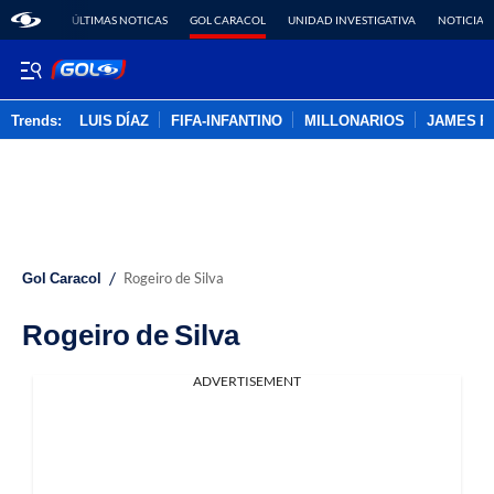
ÚLTIMAS NOTICAS
GOL CARACOL
UNIDAD INVESTIGATIVA
NOTICIAS
Trends:
LUIS DÍAZ
FIFA-INFANTINO
MILLONARIOS
JAMES R
ADVERTISEMENT
/
Gol Caracol
Rogeiro de Silva
Rogeiro de Silva
ADVERTISEMENT