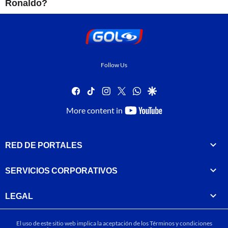
Ronaldo?
Follow Us
facebook
tiktok
instagram
twitter
whatsapp
google
youtube-
More content in
footer
RED DE PORTALES
SERVICIOS CORPORATIVOS
LEGAL
El uso de este sitio web implica la aceptación de los
Términos y condiciones