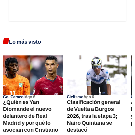
Lo más visto
Gol Caracol
Ago 6
Ciclismo
Ago 6
Go
¿Quién es Yan
Clasificación general
A
Diomande el nuevo
de Vuelta a Burgos
M
delantero de Real
2026, tras la etapa 3;
y
Madrid y por qué lo
Nairo Quintana se
p
asocian con Cristiano
destacó