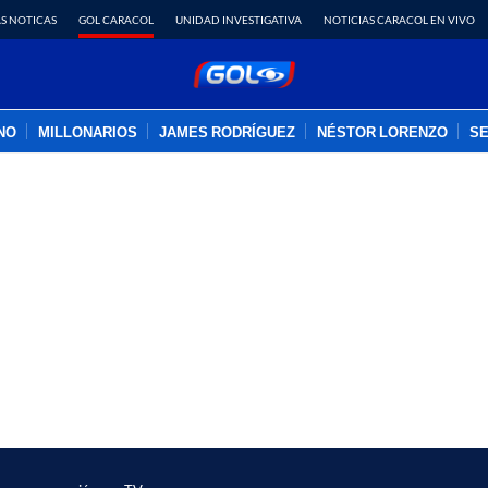
S NOTICAS
GOL CARACOL
UNIDAD INVESTIGATIVA
NOTICIAS CARACOL EN VIVO
INO
MILLONARIOS
JAMES RODRÍGUEZ
NÉSTOR LORENZO
SE
PUBLICIDAD