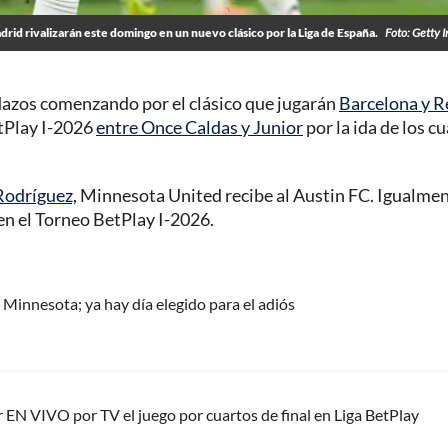
rid rivalizarán este domingo en un nuevo clásico por la Liga de España.
Foto: Getty 
dazos comenzando por el clásico que jugarán
Barcelona y R
tPlay I-2026
entre Once Caldas y Junior
por la ida de los c
Rodríguez,
Minnesota United recibe al Austin FC. Igualmen
 en el Torneo BetPlay I-2026.
Minnesota; ya hay día elegido para el adiós
 EN VIVO por TV el juego por cuartos de final en Liga BetPlay