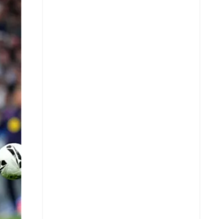
X
Whatsapp