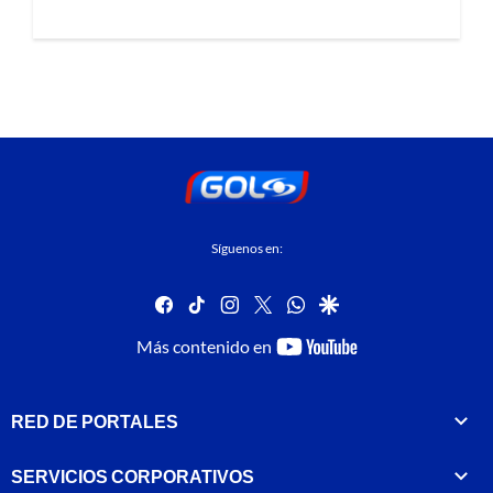
Síguenos en:
facebook
tiktok
instagram
twitter
whatsapp
google
youtube-
Más contenido en
footer
RED DE PORTALES
SERVICIOS CORPORATIVOS