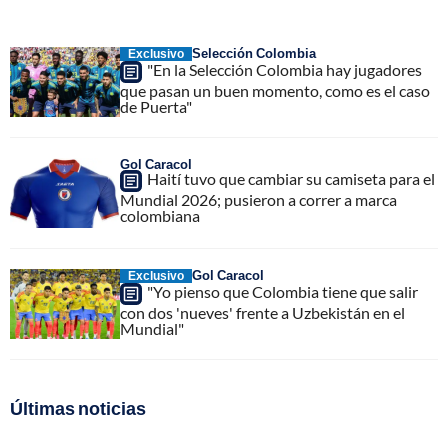
Selección Colombia
Exclusivo
"En la Selección Colombia hay jugadores
que pasan un buen momento, como es el caso
de Puerta"
Gol Caracol
Haití tuvo que cambiar su camiseta para el
Mundial 2026; pusieron a correr a marca
colombiana
Gol Caracol
Exclusivo
"Yo pienso que Colombia tiene que salir
con dos 'nueves' frente a Uzbekistán en el
Mundial"
Últimas noticias