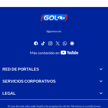
Síguenos en:
facebook
tiktok
instagram
twitter
whatsapp
google
youtube-
Más contenido en
footer
RED DE PORTALES
SERVICIOS CORPORATIVOS
LEGAL
El uso de este sitio web implica la aceptación de los
Términos y condiciones