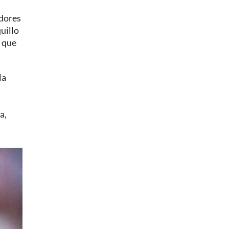
adores
uillo
a que
la
a,