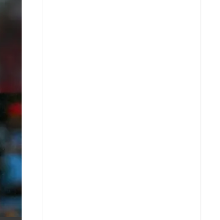
X
Whatsapp