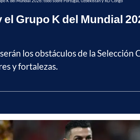
rupo K del Mundial 2026: todo sobre Portugal, Uzbekistán y RD Congo
 el Grupo K del Mundial 20
serán los obstáculos de la Selección
es y fortalezas.