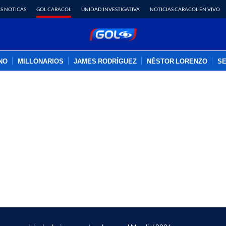
S NOTICAS
GOL CARACOL
UNIDAD INVESTIGATIVA
NOTICIAS CARACOL EN VIVO
INO
MILLONARIOS
JAMES RODRÍGUEZ
NÉSTOR LORENZO
SE
PUBLICIDAD