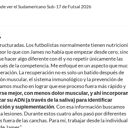
nde ver el Sudamericano Sub-17 de Futsal 2026
?
ructuradas. Los futbolistas normalmente tienen nutricion
por lo que con James no había que empezar desde cero, sin
 hacer algo diferente con él y no repetir únicamente las
pués de la competencia. Me enfoqué en un aspecto que mu
peración. La recuperación no es solo un batido después de
ión muscular, el sistema inmunológico y la prevención de
ajamos mucho en lograr que ese proceso fuera más rápido y
se mejor, con menos dolor muscular, y ahí incorpor
r su ADN (a través de la saliva) para identificar
tación y suplementación
. Con esa información buscamos
 a lesiones. Durante estos cuatro años pasó por diferentes
 fuera de las canchas. Para mí, trabajar desde la individua
 de James”.