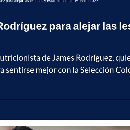
ez para alejar las lesiones y estar pleno en el Mundial 2026
dríguez para alejar las le
nutricionista de James Rodríguez, qu
ara sentirse mejor con la Selección Co