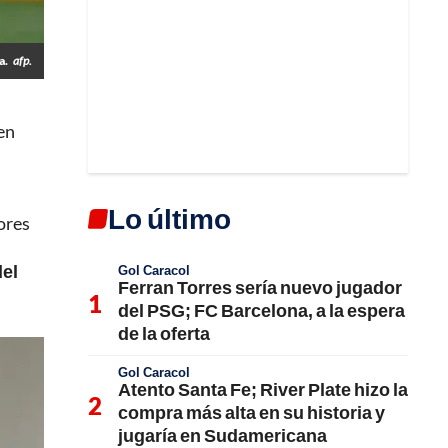
a.
afp.
en
Lo último
ores
del
Gol Caracol
Ferran Torres sería nuevo jugador
del PSG; FC Barcelona, a la espera
de la oferta
Gol Caracol
Atento Santa Fe; River Plate hizo la
compra más alta en su historia y
jugaría en Sudamericana