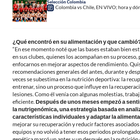
Selección Colombia
Colombia vs Chile, EN VIVO; hora y dó
¿Qué encontró en su alimentación y que cambió
“En ese momento noté que las bases estaban bien est
en sus clubes, quienes los acompañan en su proceso, 
enfocarnos en mejorar aspectos de rendimiento. Quise
recomendaciones generales del antes, durante y des
veces se subestima en la nutrición deportiva: la recu
entrenar, sino un proceso que influye en la recuperac
lesiones. Como él venía con algunas molestias, trab
eficiente.
Después de unos meses empezó a sentir
la nutrigenómica, una estrategia basada en analiza
características individuales y adaptar la alimen
mejorar su recuperación y reducir factores asociados
equipos y no volvió a tener esos periodos prolongados
genética marcó un antes y un después en la nutrición