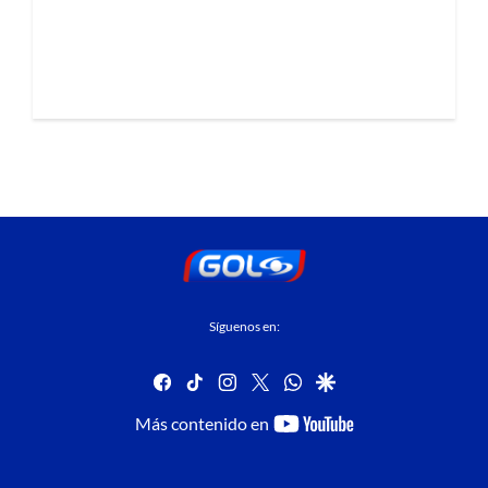
Síguenos en:
facebook
tiktok
instagram
twitter
whatsapp
google
youtube-
Más contenido en
footer