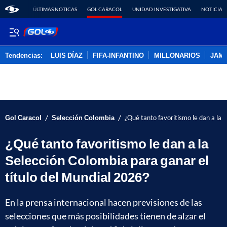
ÚLTIMAS NOTICAS
GOL CARACOL
UNIDAD INVESTIGATIVA
NOTICIAS
Tendencias:
LUIS DÍAZ
FIFA-INFANTINO
MILLONARIOS
JAM
PUBLICIDAD
/
/
Gol Caracol
Selección Colombia
¿Qué tanto favoritismo le dan a la 
¿Qué tanto favoritismo le dan a la
Selección Colombia para ganar el
título del Mundial 2026?
En la prensa internacional hacen previsiones de las
selecciones que más posibilidades tienen de alzar el