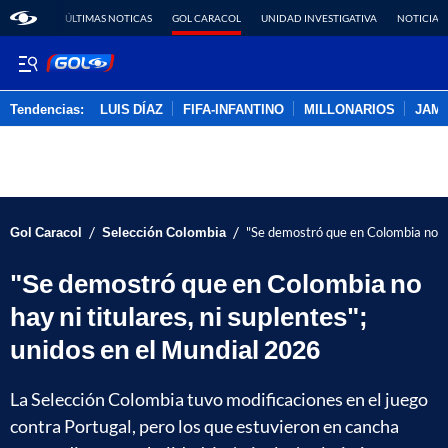
ÚLTIMAS NOTICAS
GOL CARACOL
UNIDAD INVESTIGATIVA
NOTICIAS
Tendencias:
LUIS DÍAZ
FIFA-INFANTINO
MILLONARIOS
JAM
PUBLICIDAD
/
/
Gol Caracol
Selección Colombia
"Se demostró que en Colombia no hay
"Se demostró que en Colombia no
hay ni titulares, ni suplentes";
unidos en el Mundial 2026
La Selección Colombia tuvo modificaciones en el juego
contra Portugal, pero los que estuvieron en cancha