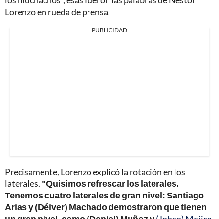
los muchachos", esas fueron las palabras de Néstor
Lorenzo en rueda de prensa.
PUBLICIDAD
Precisamente, Lorenzo explicó la rotación en los
laterales.
"Quisimos refrescar los laterales.
Tenemos cuatro laterales de gran nivel: Santiago
Arias y (Déiver) Machado demostraron que tienen
un gran nivel, como (Daniel) Muñoz y
(Johan) Mojica
.