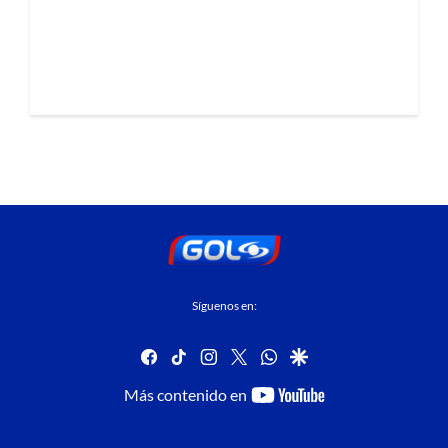
Síguenos en:
facebook
tiktok
instagram
twitter
whatsapp
google
youtube-
Más contenido en
footer