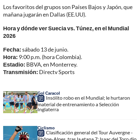
Los favoritos del grupos son Países Bajos y Japón, que
mañana jugarán en Dallas (EE.UU).
Hora y dónde ver Suecia vs. Túnez, en el Mundial
2026
Fecha:
sábado 13 de junio.
Hora:
9:00 p.m. (hora Colombia).
Estadio:
BBVA, en Monterrey.
Transmisión:
Directv Sports
Gol Caracol
Insólito robo en el Mundial; le hurtaron
material de entrenamiento a Selección
Inglaterra
Ciclismo
Clasificación general del Tour Auvergne -
Rhône-Alpes, tras la etapa 7; Isaac del Toro dio