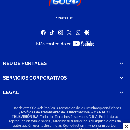
Síguenos en:
facebook
tiktok
instagram
twitter
whatsapp
google
youtube-
Más contenido en
footer
RED DE PORTALES
SERVICIOS CORPORATIVOS
LEGAL
El uso de este sitio web implica la aceptación de los
Términos y condiciones
y
Políticas de Tratamiento de la Información
de
CARACOL
TELEVISIÓN S.A.
Todos los Derechos Reservados D.R.A. Prohibida su
reproducción total o parcial, así como su traducción a cualquier idioma sin
autorización escrita de su titular. Reproduction in whole or in part, or
cl
translation without written permission is prohibited. All rights reserved