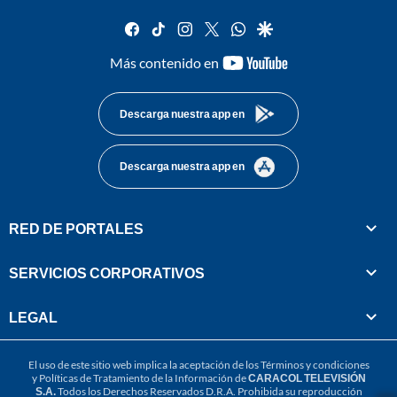
facebook
tiktok
instagram
twitter
whatsapp
google
youtube-
Más contenido en
footer
Descarga nuestra app en
Descarga nuestra app en
RED DE PORTALES
SERVICIOS CORPORATIVOS
LEGAL
El uso de este sitio web implica la aceptación de los
Términos y condiciones
y
Políticas de Tratamiento de la Información
de
CARACOL TELEVISIÓN
S.A.
Todos los Derechos Reservados D.R.A. Prohibida su reproducción