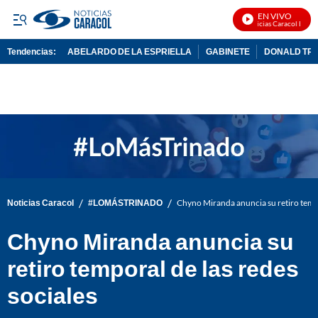
EN VIVO
Noticias Caracol En Viv
Tendencias:
ABELARDO DE LA ESPRIELLA
GABINETE
DONALD TR
PUBLICIDAD
/
/
Noticias Caracol
#LOMÁSTRINADO
Chyno Miranda anuncia su retiro tempo
Chyno Miranda anuncia su
retiro temporal de las redes
sociales