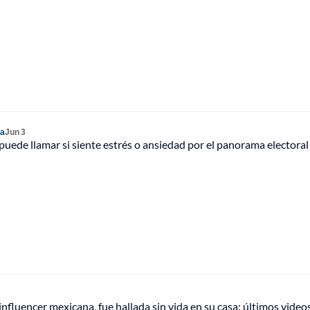
ia
Jun 3
e puede llamar si siente estrés o ansiedad por el panorama electoral
nfluencer mexicana, fue hallada sin vida en su casa: últimos vide