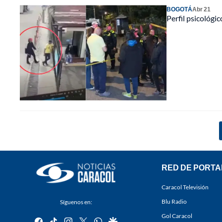
BOGOTÁ
Abr 21
Perfil psicológi
RED DE PORTA
Caracol Televisión
Blu Radio
Síguenos en:
Gol Caracol
facebook
tiktok
instagram
twitter
whatsapp
google