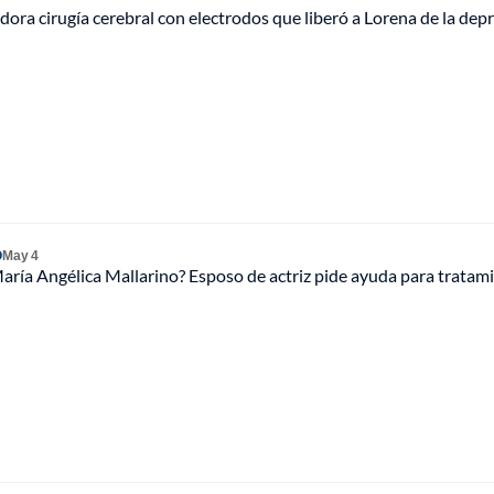
adora cirugía cerebral con electrodos que liberó a Lorena de la dep
O
May 4
aría Angélica Mallarino? Esposo de actriz pide ayuda para tratam