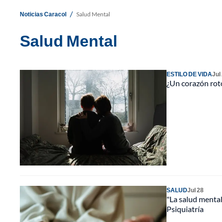
/
Noticias Caracol
Salud Mental
Salud Mental
ESTILO DE VIDA
Jul
¿Un corazón roto
SALUD
Jul 28
"La salud menta
Psiquiatría