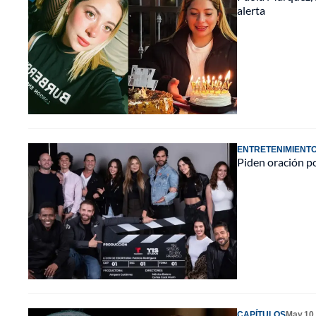
alerta
ENTRETENIMIENT
Piden oración po
CAPÍTULOS
May 10