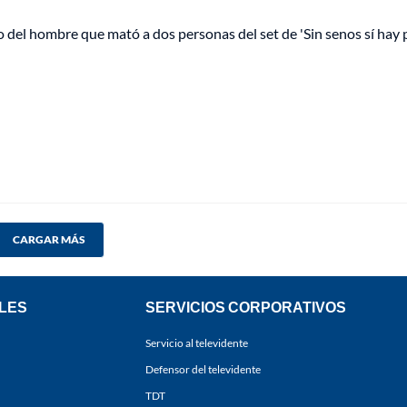
co del hombre que mató a dos personas del set de 'Sin senos sí hay 
CARGAR MÁS
LES
SERVICIOS CORPORATIVOS
Servicio al televidente
Defensor del televidente
TDT