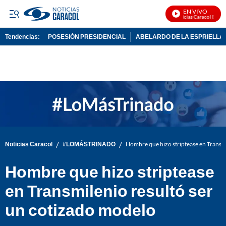
EN VIVO
Noticias Caracol En Vivo
Tendencias:
POSESIÓN PRESIDENCIAL
ABELARDO DE LA ESPRIELLA
PUBLICIDAD
/
/
Noticias Caracol
#LOMÁSTRINADO
Hombre que hizo striptease en Transmi
Hombre que hizo striptease
en Transmilenio resultó ser
un cotizado modelo