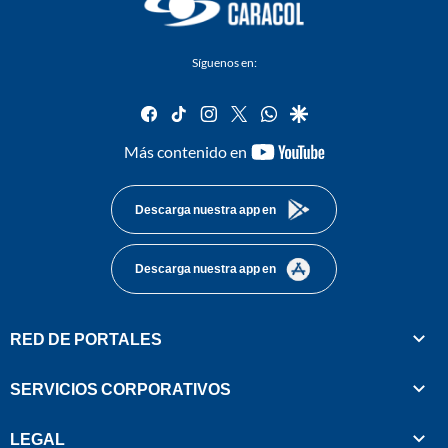
Síguenos en:
facebook
tiktok
instagram
twitter
whatsapp
google
youtube-
Más contenido en
footer
Descarga nuestra app en
Descarga nuestra app en
RED DE PORTALES
SERVICIOS CORPORATIVOS
LEGAL