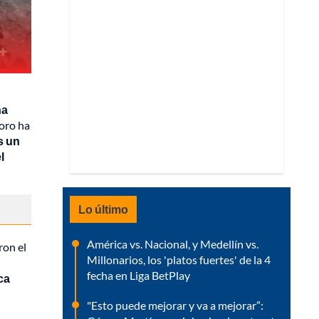
na
 oro ha
s un
l
Lo último
América vs. Nacional, y Medellín vs.
ron el
Millonarios, los 'platos fuertes' de la 4
fecha en Liga BetPlay
ca
"Esto puede mejorar y va a mejorar”: