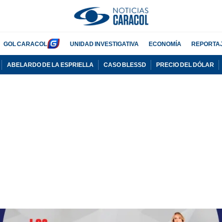
GOL CARACOL
UNIDAD INVESTIGATIVA
ECONOMÍA
REPORTA
ABELARDO DE LA ESPRIELLA
CASO BLESSD
PRECIO DEL DÓLAR
PUBLICIDAD