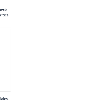
nería
ítica:
iales,