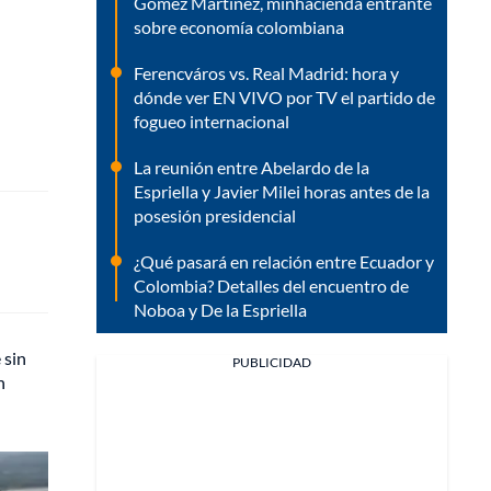
Gómez Martínez, minhacienda entrante
sobre economía colombiana
Ferencváros vs. Real Madrid: hora y
dónde ver EN VIVO por TV el partido de
fogueo internacional
La reunión entre Abelardo de la
Espriella y Javier Milei horas antes de la
posesión presidencial
¿Qué pasará en relación entre Ecuador y
Colombia? Detalles del encuentro de
Noboa y De la Espriella
 sin
PUBLICIDAD
n