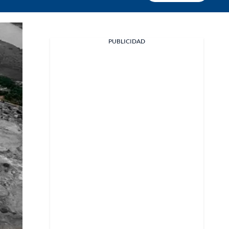
PUBLICIDAD
Facebook
X
Whatsapp
Copiar enlace
Telegram
LinkedIn