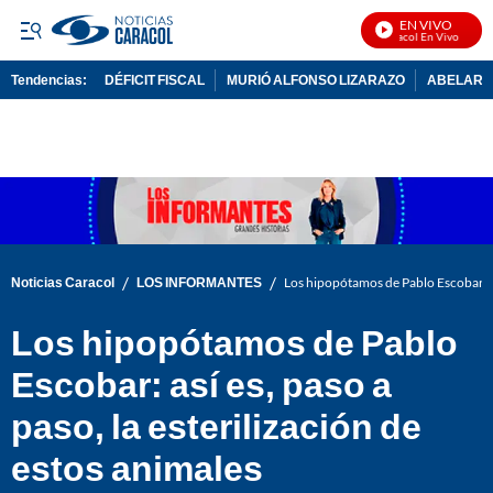
EN VIVO
Noticias Caracol En Vivo
Tendencias:
DÉFICIT FISCAL
MURIÓ ALFONSO LIZARAZO
ABELARDO
PUBLICIDAD
/
/
Noticias Caracol
LOS INFORMANTES
Los hipopótamos de Pablo Escobar: así
Los hipopótamos de Pablo
Escobar: así es, paso a
paso, la esterilización de
estos animales