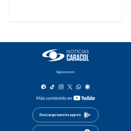
Síguenos en:
facebook
tiktok
instagram
twitter
whatsapp
google
youtube-
Más contenido en
footer
Descarga nuestra app en