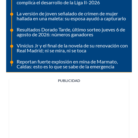
complica el desarrollo de la Liga II-2026
La versión de joven señalado de crimen de mujer
hallada en una maleta: su esposa ayudó a capturarlo
Resultados Dorado Tarde, último sorteo jueves 6 de
agosto de 2026: números ganadores
Vinícius Jr y el final de la novela de su renovación con
Real Madrid; ni se mira, ni se toca
Reportan fuerte explosión en mina de Marmato,
Caldas: esto es lo que se sabe de la emergencia
PUBLICIDAD