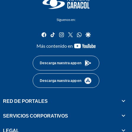
Síguenos en:
facebook
tiktok
instagram
twitter
whatsapp
google
youtube-
Más contenido en
footer
Descarga nuestra app en
Descarga nuestra app en
RED DE PORTALES
SERVICIOS CORPORATIVOS
LEGAL