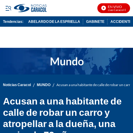
EN VIVO
Noticias Caracol En Viv
Tendencias:
ABELARDO DE LA ESPRIELLA
GABINETE
ACCIDENTE 
PUBLICIDAD
/
/
Noticias Caracol
MUNDO
Acusan a una habitante de calle de robar un carro 
Acusan a una habitante de
calle de robar un carro y
atropellar a la dueña, una