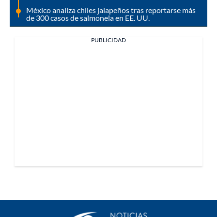
México analiza chiles jalapeños tras reportarse más
de 300 casos de salmonela en EE. UU.
PUBLICIDAD