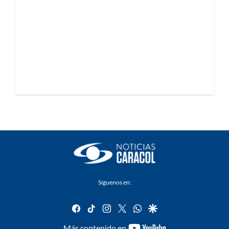
Síguenos en:
facebook
tiktok
instagram
twitter
whatsapp
google
youtube-
Más contenido en