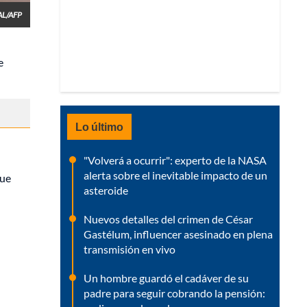
L/AFP
e
Lo último
"Volverá a ocurrir": experto de la NASA
alerta sobre el inevitable impacto de un
que
asteroide
Nuevos detalles del crimen de César
Gastélum, influencer asesinado en plena
transmisión en vivo
Un hombre guardó el cadáver de su
padre para seguir cobrando la pensión: