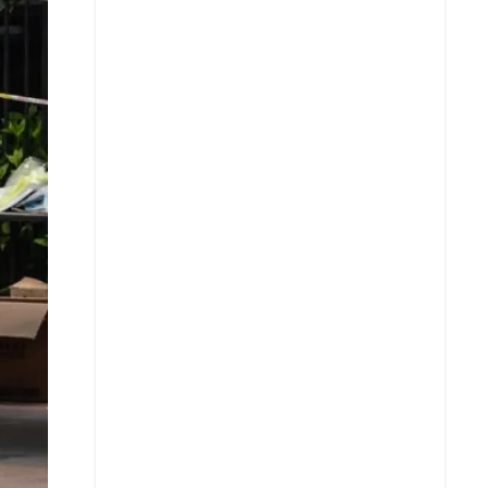
X
Whatsapp
Copiar enlace
Telegram
LinkedIn