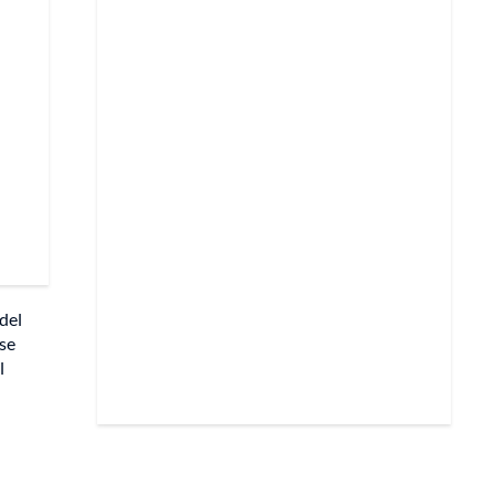
del
 se
l