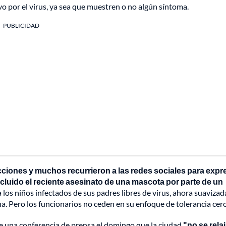
vo por el virus, ya sea que muestren o no algún síntoma.
PUBLICIDAD
cciones y muchos recurrieron a las redes sociales para expr
ncluido el reciente asesinato de una mascota por parte de un
los niños infectados de sus padres libres de virus, ahora suavizad
. Pero los funcionarios no ceden en su enfoque de tolerancia cero
te una conferencia de prensa el domingo que la ciudad
"no se relaj