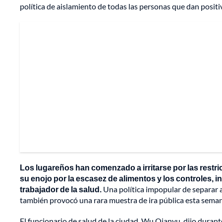
política de aislamiento de todas las personas que dan positi
Los lugareños han comenzado a irritarse por las restri
su enojo por la escasez de alimentos y los controles, i
trabajador de la salud.
Una política impopular de separar a 
también provocó una rara muestra de ira pública esta semana
El funcionario de salud de la ciudad, Wu Qianyu, dijo duran