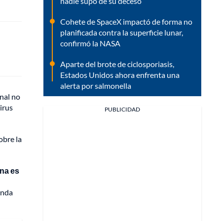
nadie supo de su deceso
Cohete de SpaceX impactó de forma no
planificada contra la superficie lunar,
confirmó la NASA
Aparte del brote de ciclosporiasis,
Estados Unidos ahora enfrenta una
alerta por salmonella
nal no
irus
PUBLICIDAD
obre la
ina es
onda