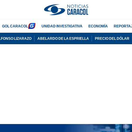
GOL CARACOL
UNIDAD INVESTIGATIVA
ECONOMÍA
REPORTA
LFONSO LIZARAZO
ABELARDO DE LA ESPRIELLA
PRECIO DEL DÓLAR
PUBLICIDAD