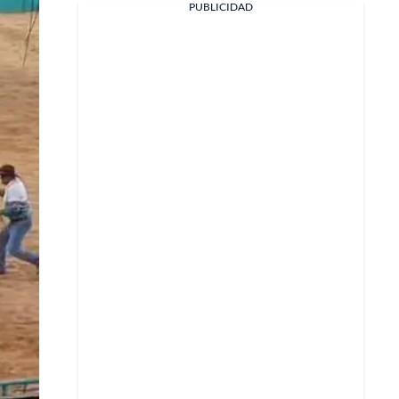
PUBLICIDAD
X
Whatsapp
Copiar enlace
Telegram
LinkedIn