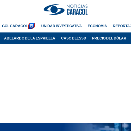
GOL CARACOL
UNIDAD INVESTIGATIVA
ECONOMÍA
REPORTA
ABELARDO DE LA ESPRIELLA
CASO BLESSD
PRECIO DEL DÓLAR
PUBLICIDAD