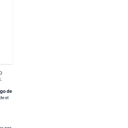
00
.
rgo de
de el
os por