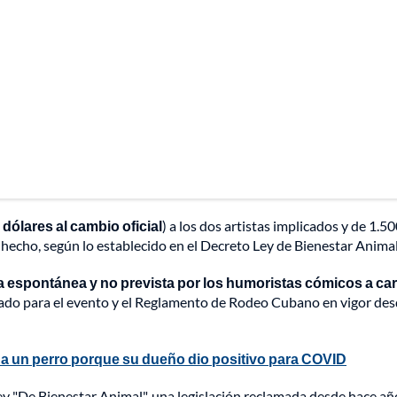
 dólares al cambio oficial
) a los dos artistas implicados y de 1.5
l hecho, según lo establecido en el Decreto Ley de Bienestar Animal
 espontánea y no prevista por los humoristas cómicos a ca
do para el evento y el Reglamento de Rodeo Cubano en vigor des
 a un perro porque su dueño dio positivo para COVID
y "De Bienestar Animal", una legislación reclamada desde hace añ