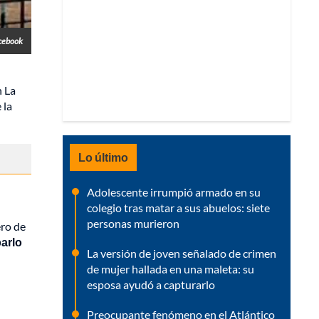
cebook
n La
 la
Lo último
Adolescente irrumpió armado en su
colegio tras matar a sus abuelos: siete
personas murieron
ero de
parlo
La versión de joven señalado de crimen
de mujer hallada en una maleta: su
esposa ayudó a capturarlo
Preocupante fenómeno en el Atlántico