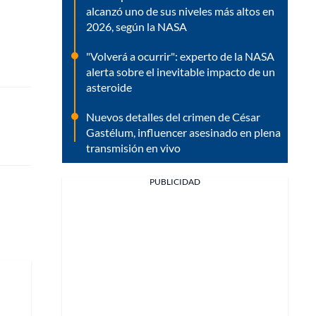
alcanzó uno de sus niveles más altos en
2026, según la NASA
"Volverá a ocurrir": experto de la NASA
alerta sobre el inevitable impacto de un
asteroide
Nuevos detalles del crimen de César
Gastélum, influencer asesinado en plena
transmisión en vivo
PUBLICIDAD