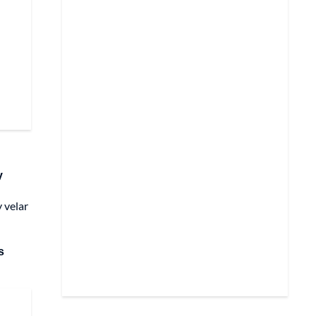
y
y velar
s