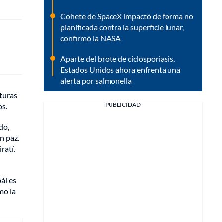
Cohete de SpaceX impactó de forma no
planificada contra la superficie lunar,
confirmó la NASA
Aparte del brote de ciclosporiasis,
Estados Unidos ahora enfrenta una
alerta por salmonella
cturas
PUBLICIDAD
os.
do,
n paz.
ratí.
ái es
mo la