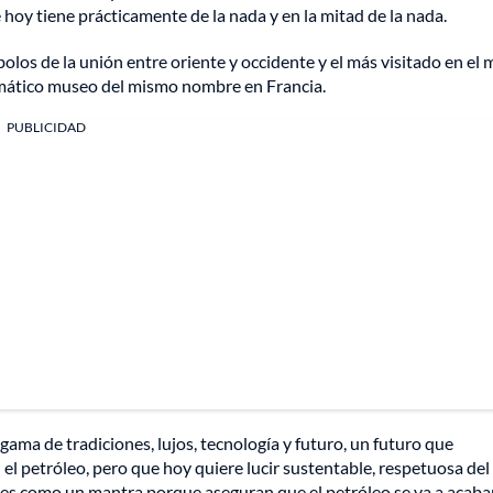
hoy tiene prácticamente de la nada y en la mitad de la nada.
olos de la unión entre oriente y occidente y el más visitado en el
emático museo del mismo nombre en Francia.
PUBLICIDAD
ama de tradiciones, lujos, tecnología y futuro, un futuro que
el petróleo, pero que hoy quiere lucir sustentable, respetuosa de
 es como un mantra porque aseguran que el petróleo se va a acabar