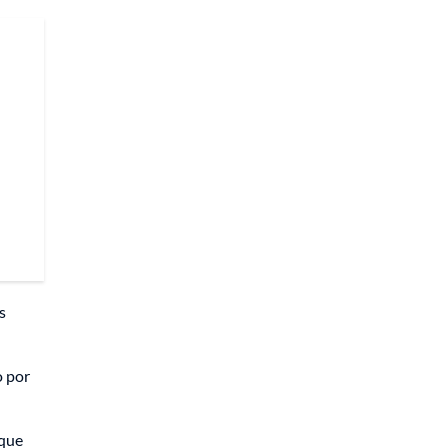
s
o por
 que