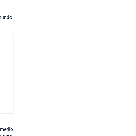
 mundo
l medio
, pero