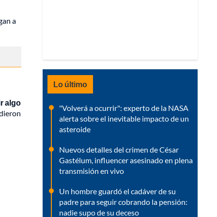
gan a
Lo último
r algo
"Volverá a ocurrir": experto de la NASA
idieron
alerta sobre el inevitable impacto de un
asteroide
Nuevos detalles del crimen de César
Gastélum, influencer asesinado en plena
transmisión en vivo
Un hombre guardó el cadáver de su
padre para seguir cobrando la pensión:
nadie supo de su deceso