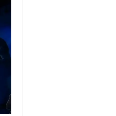
X
Whatsapp
Copiar enlace
Telegram
LinkedIn