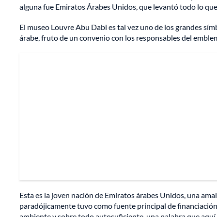
alguna fue Emiratos Árabes Unidos, que levantó todo lo que 
El museo Louvre Abu Dabi es tal vez uno de los grandes símb
árabe, fruto de un convenio con los responsables del embl
Esta es la joven nación de Emiratos árabes Unidos, una amalg
paradójicamente tuvo como fuente principal de financiación 
ambiente y sobre todo autosuficiente, una palabra que aquí