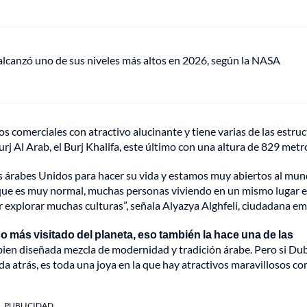
lcanzó uno de sus niveles más altos en 2026, según la NASA
s comerciales con atractivo alucinante y tiene varias de las estru
Al Arab, el Burj Khalifa, este último con una altura de 829 metr
 árabes Unidos para hacer su vida y estamos muy abiertos al mun
 que es muy normal, muchas personas viviendo en un mismo lugar e
explorar muchas culturas”, señala Alyazya Alghfeli, ciudadana emi
co más visitado del planeta, eso también la hace una de las
 bien diseñada mezcla de modernidad y tradición árabe. Pero si Dub
da atrás, es toda una joya en la que hay atractivos maravillosos co
PUBLICIDAD