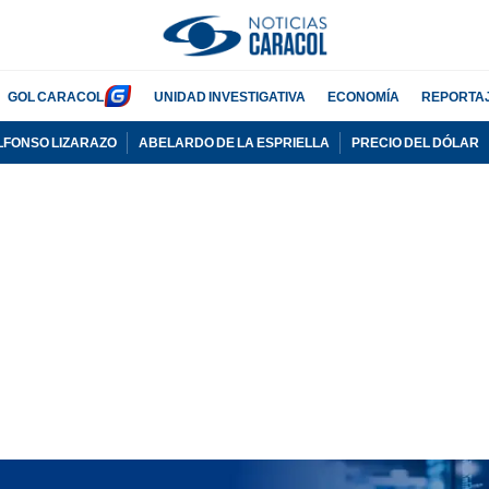
GOL CARACOL
UNIDAD INVESTIGATIVA
ECONOMÍA
REPORTA
LFONSO LIZARAZO
ABELARDO DE LA ESPRIELLA
PRECIO DEL DÓLAR
PUBLICIDAD