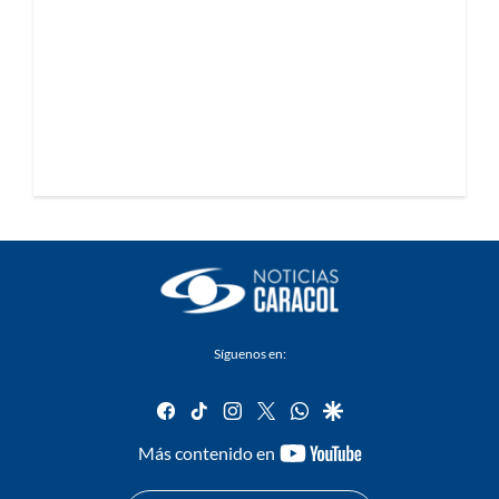
Síguenos en:
facebook
tiktok
instagram
twitter
whatsapp
google
youtube-
Más contenido en
footer