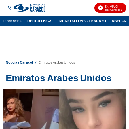
EN VIVO
Noticias Caracol En Vivo
Tendencias:
DÉFICIT FISCAL
MURIÓ ALFONSO LIZARAZO
ABELARDO
PUBLICIDAD
/
Noticias Caracol
Emiratos Arabes Unidos
Emiratos Arabes Unidos