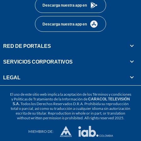
Descarga nuestra app en
Descarga nuestra app en
RED DE PORTALES
SERVICIOS CORPORATIVOS
LEGAL
El uso de este sitio web implica la aceptación de los
Términos y condiciones
y
Políticas de Tratamiento de la Información
de
CARACOL TELEVISIÓN
S.A.
Todos los Derechos Reservados D.R.A. Prohibida su reproducción
total o parcial, así como su traducción a cualquier idioma sin autorización
escrita de su titular. Reproduction in whole or in part, or translation
without written permission is prohibited. All rights reserved 2025.
MIEMBRO DE: