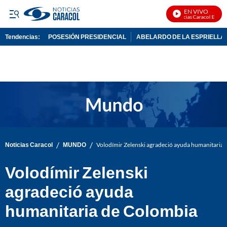
EN VIVO
Noticias Caracol En Vivo
Tendencias:
POSESIÓN PRESIDENCIAL
ABELARDO DE LA ESPRIELLA
PUBLICIDAD
/
/
Noticias Caracol
MUNDO
Volodímir Zelenski agradeció ayuda humanitaria
Volodímir Zelenski
agradeció ayuda
humanitaria de Colombia