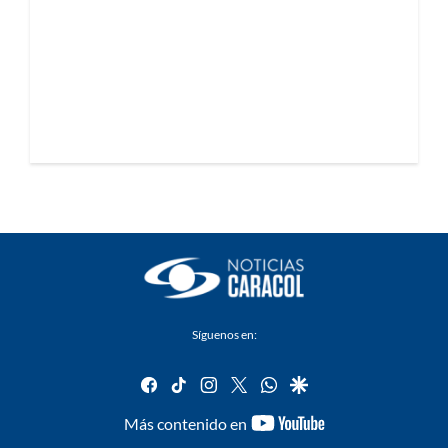
Síguenos en:
facebook
tiktok
instagram
twitter
whatsapp
google
youtube-
Más contenido en
footer