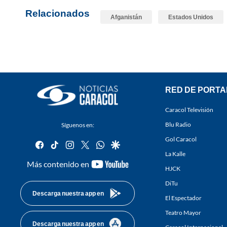
Relacionados
Afganistán
Estados Unidos
RED DE PORTA
Caracol Televisión
Blu Radio
Síguenos en:
Gol Caracol
facebook
tiktok
instagram
twitter
whatsapp
google
La Kalle
youtube-
Más contenido en
HJCK
footer
DiTu
Descarga nuestra app en
El Espectador
Teatro Mayor
Descarga nuestra app en