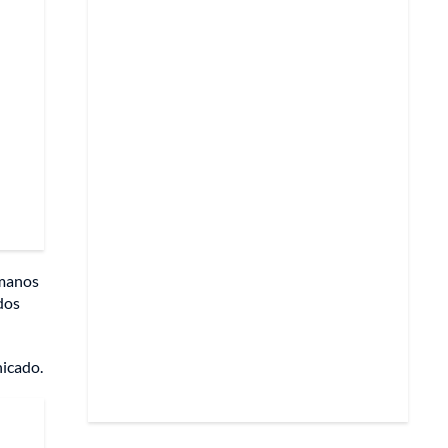
umanos
ados
nicado.