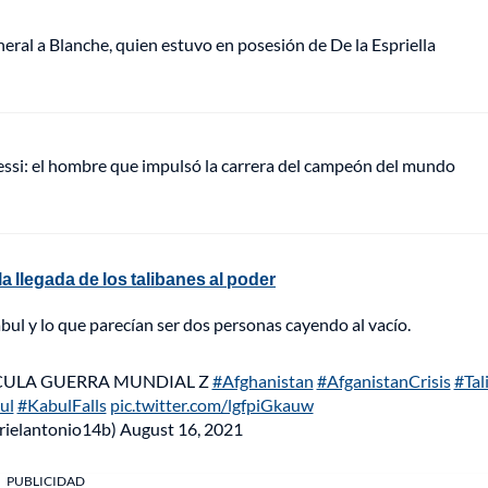
eral a Blanche, quien estuvo en posesión de De la Espriella
Messi: el hombre que impulsó la carrera del campeón del mundo
a llegada de los talibanes al poder
l y lo que parecían ser dos personas cayendo al vacío.
ÍCULA GUERRA MUNDIAL Z
#Afghanistan
#AfganistanCrisis
#Tal
ul
#KabulFalls
pic.twitter.com/lgfpiGkauw
arielantonio14b)
August 16, 2021
PUBLICIDAD