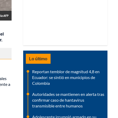
via AFP
el
r.
Lo último
Reportan temblor de magnitud 4,8 en
Ecuador: se sintió en municipios de
ales
Colombia
ente a
Autoridades se mantienen en alerta tras
confirmar caso de hantavirus
transmisible entre humanos
Adolescente irrumpió armado en su