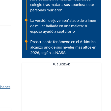
colegio tras matar a sus abuelos: siete
personas murieron
La versión de joven señalado de crimen
de mujer hallada en una maleta: su
esposa ayudó a capturarlo
Preocupante fenómeno en el Atlántico
alcanzó uno de sus niveles más altos en
2026, según la NASA
PUBLICIDAD
ibanes