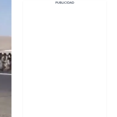
PUBLICIDAD
Facebook
X
Whatsapp
Copiar enlace
Telegram
LinkedIn