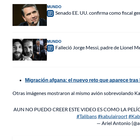
MUNDO
Senado EE. UU. confirma como fiscal gen
MUNDO
Falleció Jorge Messi, padre de Lionel 
Migración afgana: el nuevo reto que aparece tras l
Otras imágenes mostraron al mismo avión sobrevolando Kabu
AUN NO PUEDO CREER ESTE VIDEO ES COMO LA PEL
#Talibans
#kabulairport
#Kab
— Ariel Antonio (@