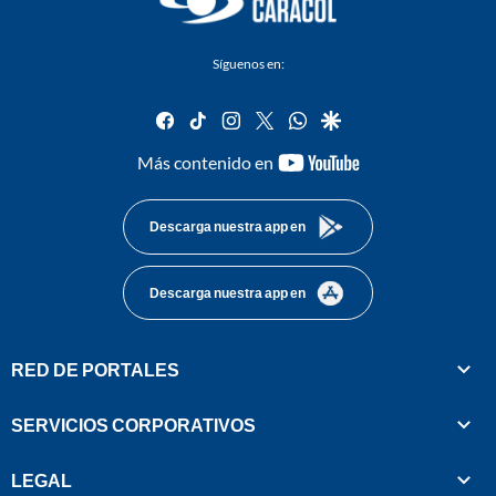
Síguenos en:
facebook
tiktok
instagram
twitter
whatsapp
google
youtube-
Más contenido en
footer
Descarga nuestra app en
Descarga nuestra app en
RED DE PORTALES
SERVICIOS CORPORATIVOS
LEGAL