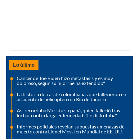
Lo último
Cáncer de Joe Biden hizo metástasis y es muy
doloroso, según su hijo: "Se ha extendido"
La historia detrás de colombianas que fallecieron en
accidente de helicóptero en Río de Janeiro
Así recordaba Messi a su papá, quien falleció tras
luchar contra larga enfermedad: "Lo disfrutaba"
Informes policiales revelan supuestas amenazas de
muerte contra Lionel Messi en Mundial de EE. UU.