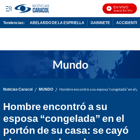
EN VIVO
Noticias Caracol En Vivo
Tendencias:
ABELARDO DE LA ESPRIELLA
GABINETE
ACCIDENTE 
PUBLICIDAD
/
/
Noticias Caracol
MUNDO
Hombre encontró a su esposa “congelada” en el por
Hombre encontró a su
esposa “congelada” en el
portón de su casa: se cayó