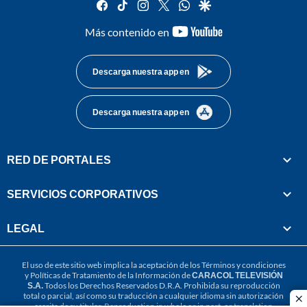
facebook
tiktok
instagram
twitter
whatsapp
google
youtube-
Más contenido en
footer
Descarga nuestra app en
Descarga nuestra app en
RED DE PORTALES
SERVICIOS CORPORATIVOS
LEGAL
El uso de este sitio web implica la aceptación de los
Términos y condiciones
y
Políticas de Tratamiento de la Información
de
CARACOL TELEVISIÓN
S.A.
Todos los Derechos Reservados D.R.A. Prohibida su reproducción
total o parcial, así como su traducción a cualquier idioma sin autorización
cl
escrita de su titular. Reproduction in whole or in part, or translation