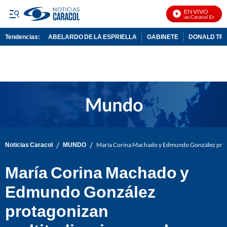
EN VIVO
Noticias Caracol En Vivo
Tendencias:
ABELARDO DE LA ESPRIELLA
GABINETE
DONALD TR
PUBLICIDAD
/
/
Noticias Caracol
MUNDO
María Corina Machado y Edmundo González prota
María Corina Machado y
Edmundo González
protagonizan