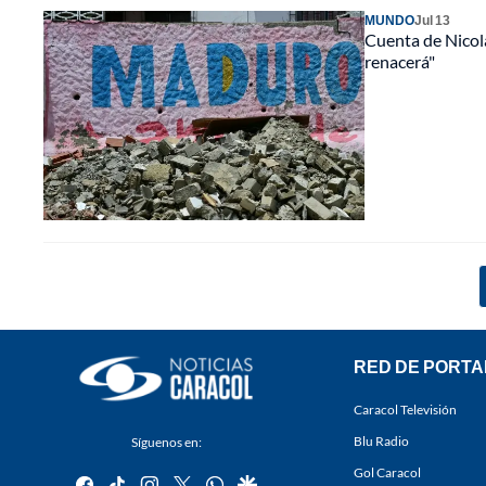
MUNDO
Jul 13
Cuenta de Nicol
renacerá"
RED DE PORTA
Caracol Televisión
Blu Radio
Síguenos en:
Gol Caracol
facebook
tiktok
instagram
twitter
whatsapp
google