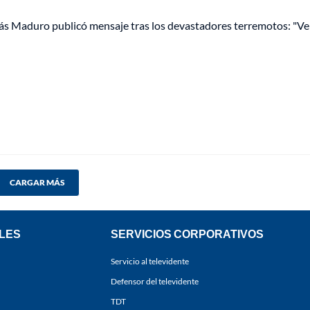
ás Maduro publicó mensaje tras los devastadores terremotos: "V
CARGAR MÁS
LES
SERVICIOS CORPORATIVOS
Servicio al televidente
Defensor del televidente
TDT