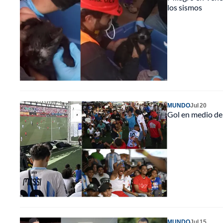
los sismos
MUNDO
Jul 20
Gol en medio del
MUNDO
Jul 15