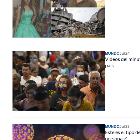
MUNDO
Jul 24
Videos del minut
país
MUNDO
Jul 23
Este es el tipo 
personas?