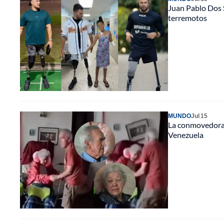
Juan Pablo Dos 
terremotos
MUNDO
Jul 15
La conmovedora 
Venezuela