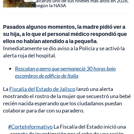
alcanzó uno de sus niveles más altos en 2026,
según la NASA
Pasados algunos momentos, la madre pidió ver a
su hija, a lo que el personal médico respondió que
ellos no habían atendido a la pequeña
.
Inmediatamente se dio aviso a la Policía y se activó la
alerta roja del hospital.
Rescatan a perro que permaneció 30 horas bajo
escombros de edificio de Italia
La
Fiscalía del Estado de Jalisco
lanzó una alerta
mostrando el rostro de la mujer que secuestró una bebé
recién nacida esperando que los ciudadanos puedan
colaborar para dar con su paradero.
#CorteInformativo
La Fiscalía del Estado inició una
carpeta de investigación por el robo de una recién