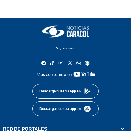
Síguenos en:
facebook
tiktok
instagram
twitter
whatsapp
google
youtube-
Más contenido en
footer
Descarga nuestra app en
Descarga nuestra app en
RED DE PORTALES