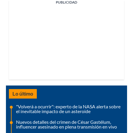
PUBLICIDAD
Lo último
"Volverá a ocurrir": experto de la NASA alerta sobre
el inevitable impacto de un asteroide
Nuevos detalles del crimen de César Gastélum,
influencer asesinado en plena transmisión en vivo