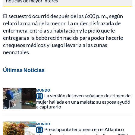
noticias de mayor interés
El secuestró ocurrió después de las 6:00 p. m., según
relató la mamá de la menor. La mujer, disfrazada de
enfermera, entró a su habitación y le pidió que le
entregara a la bebé recién nacida para poder hacerle
chequeos médicos y luego llevarla a las cunas
neonatales.
Últimas Noticias
MUNDO
La versión de joven señalado de crimen de
mujer hallada en una maleta: su esposa ayudó
a capturarlo
MUNDO
Preocupante fenómeno en el Atlántico