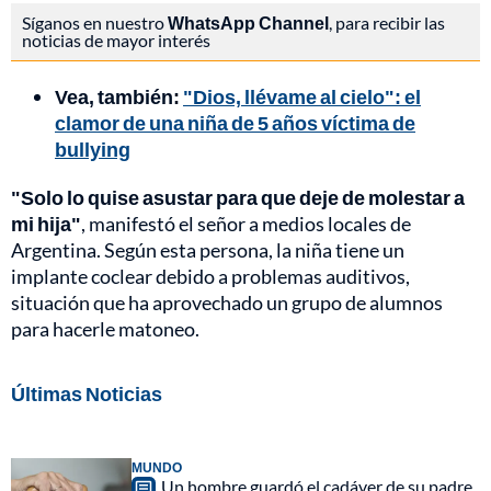
Síganos en nuestro
WhatsApp Channel
, para recibir las
noticias de mayor interés
Vea, también:
"Dios, llévame al cielo": el
clamor de una niña de 5 años víctima de
bullying
"Solo lo quise asustar para que deje de molestar a
mi hija"
, manifestó el señor a medios locales de
Argentina. Según esta persona, la niña tiene un
implante coclear debido a problemas auditivos,
situación que ha aprovechado un grupo de alumnos
para hacerle matoneo.
Últimas Noticias
MUNDO
Un hombre guardó el cadáver de su padre