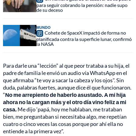
para seguir cobrando la pensión: nadie supo
de su deceso
MUNDO
Cohete de SpaceX impactó de forma no
planificada contra la superficie lunar, confirmó
la NASA
Para darle una “lección” al que peor trataba a su hija, el
padre de familia le envió un audio vía WhatsApp en el
que afirmaba “te voy a sacar la cabeza y los ojos". Sin
duda, palabras fuertes, aunque dice él que funcionaron.
“
No me arrepiento de haberlo asustado. A mi hija
ahora no la cargan más y el otro día vino feliz a mi
casa.
Me dijo ‘papá, hoy me hablaban, me trataban
bien, me preguntaban si necesitaba algo, me repetían
cuatro o cinco veces las cosas porque por ahí ella no
entiende a la primera vez”.