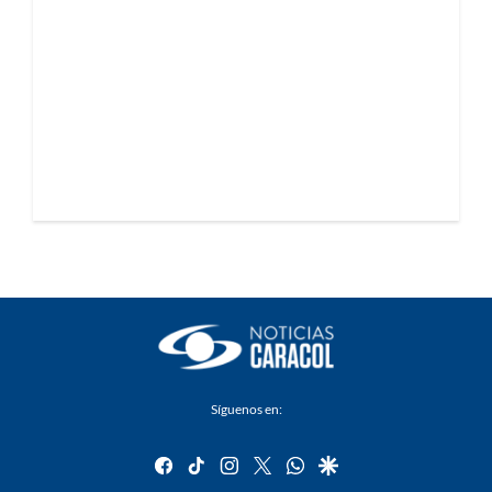
Síguenos en:
facebook
tiktok
instagram
twitter
whatsapp
google