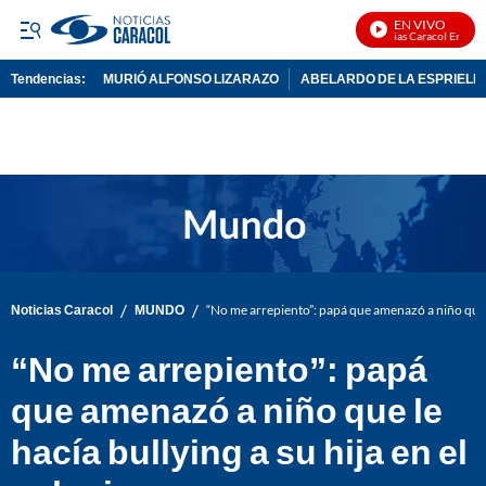
EN VIVO
Noticias Caracol En Vivo
Tendencias:
MURIÓ ALFONSO LIZARAZO
ABELARDO DE LA ESPRIELL
PUBLICIDAD
/
/
Noticias Caracol
MUNDO
“No me arrepiento”: papá que amenazó a niño que le
“No me arrepiento”: papá
que amenazó a niño que le
hacía bullying a su hija en el