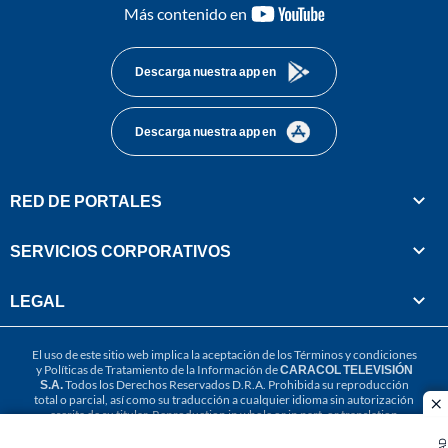
youtube-
Más contenido en
footer
Descarga nuestra app en
Descarga nuestra app en
RED DE PORTALES
SERVICIOS CORPORATIVOS
LEGAL
El uso de este sitio web implica la aceptación de los
Términos y condiciones
y
Políticas de Tratamiento de la Información
de
CARACOL TELEVISIÓN
S.A.
Todos los Derechos Reservados D.R.A. Prohibida su reproducción
total o parcial, así como su traducción a cualquier idioma sin autorización
cl
escrita de su titular. Reproduction in whole or in part, or translation
without written permission is prohibited. All rights reserved 2025.