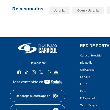
Relacionados
Ucrania
Guerra Ucrania
RED DE PORTA
Caracol Televisión
Blu Radio
Síguenos en:
Gol Caracol
facebook
tiktok
instagram
twitter
whatsapp
google
La Kalle
youtube-
Más contenido en
HJCK
footer
DiTu
Descarga nuestra app en
El Espectador
Teatro Mayor