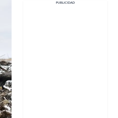
PUBLICIDAD
Facebook
X
Whatsapp
Copiar enlace
Telegram
LinkedIn