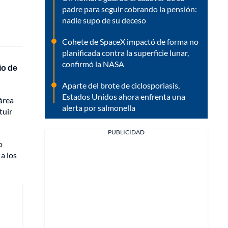
padre para seguir cobrando la pensión:
nadie supo de su deceso
Cohete de SpaceX impactó de forma no
planificada contra la superficie lunar,
confirmó la NASA
io de
Aparte del brote de ciclosporiasis,
Estados Unidos ahora enfrenta una
área
alerta por salmonella
tuir
PUBLICIDAD
o
a los