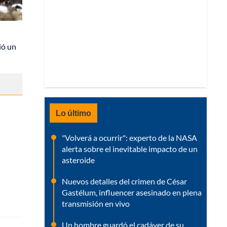
ió un
Lo último
"Volverá a ocurrir": experto de la NASA
alerta sobre el inevitable impacto de un
asteroide
Nuevos detalles del crimen de César
Gastélum, influencer asesinado en plena
transmisión en vivo
Un hombre guardó el cadáver de su