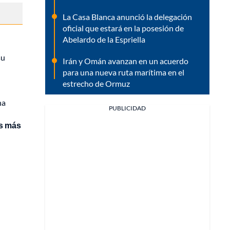
La Casa Blanca anunció la delegación
oficial que estará en la posesión de
Abelardo de la Espriella
su
Irán y Omán avanzan en un acuerdo
para una nueva ruta marítima en el
estrecho de Ormuz
na
PUBLICIDAD
es más