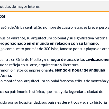
 noticias de mayor interés
os
orazón de África central. Su nombre de cuatro letras es breve, pero 
sica vibrante, su arquitectura colonial y su significativa historia
sproporcionado en el mundo en relación con su tamaño.
iélago compuesto por más de 300 islas, famoso por sus playas de are
cuentra en Oriente Medio y
es hogar de una de las civilizacion
e se refleja en su arte, arquitectura y literatura.
rimonio histórico impresionante,
siendo el hogar de antiguas
Asiria.
eno montañoso, arquitectura colonial francesa, tribus de montaña y
a, su patrimonio histórico, que incluye la legendaria ciudad de
do por su hospitalidad, sus paisajes desérticos y su rica historia