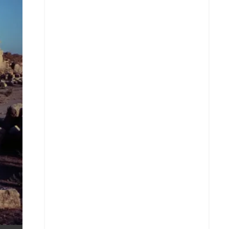
X
Whatsapp
Copiar enlace
Telegram
LinkedIn