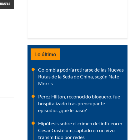
 Images
Lo último
Colombia podría retirarse de las Nuevas
Rutas de la Seda de China, según Nate
Morris
Perez Hilton, reconocido bloguero, fue
hospitalizado tras preocupante
episodio: ¿qué le pasó?
Hipótesis sobre el crimen del influencer
César Gastélum, captado en un vivo
transmitido por redes