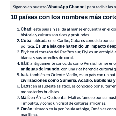
Síganos en nuestro
WhatsApp Channel
, para recibir las
10 países con los nombres más cort
Chad:
este país sin salida al mar se encuentra en el c
historia y cultura son ricas y profundas.
Cuba:
ubicada en el Caribe, Cuba es conocida por su mú
política.
Es una isla que ha tenido un impacto de
Fiyi:
en el corazón del Pacífico sur, Fiyi es un archip
blanca y sus arrecifes de coral.
Irán:
antiguamente conocido como Persia, Irán se en
antiguas del mundo,
con una rica herencia cultural qu
Irak:
también en Oriente Medio, es un país con un pat
civilizaciones como Sumeria, Acadio, Babilonia y 
Laos:
en el sudeste asiático, es conocido por su terr
monasterios budistas.
Malí:
en África Occidental, Malí es famoso por su músic
Timbuktú, y como un crisol de culturas africanas.
Omán:
situado en la península arábiga, Omán es conoci
marítima.