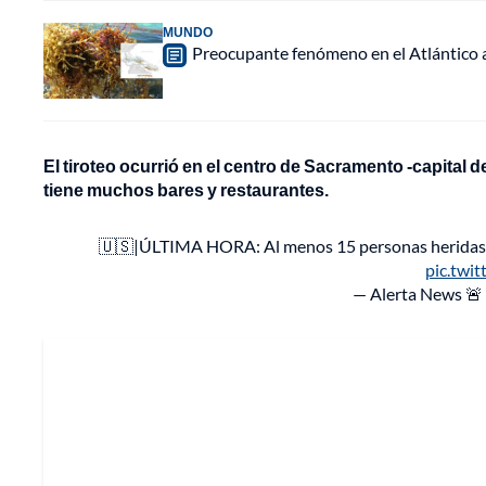
MUNDO
Preocupante fenómeno en el Atlántico a
El tiroteo ocurrió en el centro de Sacramento -capital 
tiene muchos bares y restaurantes.
🇺🇸|ÚLTIMA HORA: Al menos 15 personas heridas y 6
pic.twi
— Alerta News 🚨