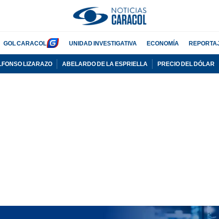
GOL CARACOL
UNIDAD INVESTIGATIVA
ECONOMÍA
REPORTA
LFONSO LIZARAZO
ABELARDO DE LA ESPRIELLA
PRECIO DEL DÓLAR
PUBLICIDAD