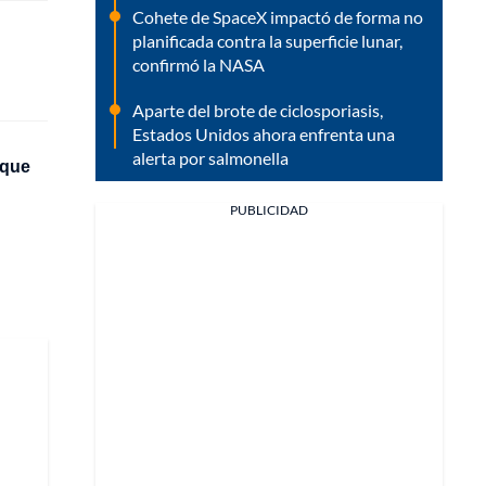
Cohete de SpaceX impactó de forma no
planificada contra la superficie lunar,
confirmó la NASA
Aparte del brote de ciclosporiasis,
Estados Unidos ahora enfrenta una
alerta por salmonella
 que
PUBLICIDAD