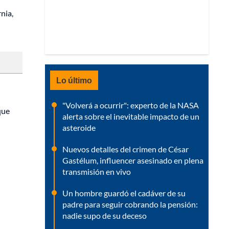
nia,
Lo último
"Volverá a ocurrir": experto de la NASA
que
alerta sobre el inevitable impacto de un
asteroide
Nuevos detalles del crimen de César
Gastélum, influencer asesinado en plena
transmisión en vivo
Un hombre guardó el cadáver de su
padre para seguir cobrando la pensión:
nadie supo de su deceso