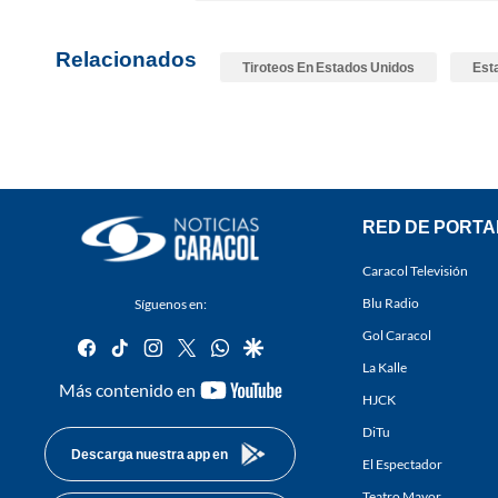
Relacionados
Tiroteos En Estados Unidos
Est
RED DE PORTA
Caracol Televisión
Blu Radio
Síguenos en:
Gol Caracol
facebook
tiktok
instagram
twitter
whatsapp
google
La Kalle
youtube-
Más contenido en
HJCK
footer
DiTu
Descarga nuestra app en
El Espectador
Teatro Mayor