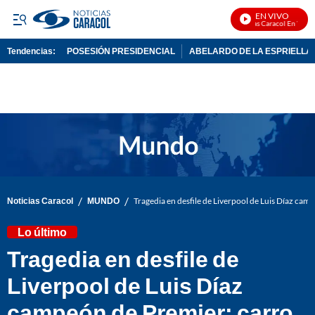
EN VIVO
Noticias Caracol En Vivo
Tendencias:
POSESIÓN PRESIDENCIAL
ABELARDO DE LA ESPRIELLA
PUBLICIDAD
/
/
Noticias Caracol
MUNDO
Tragedia en desfile de Liverpool de Luis Díaz cam
Lo último
Tragedia en desfile de
Liverpool de Luis Díaz
campeón de Premier: carro