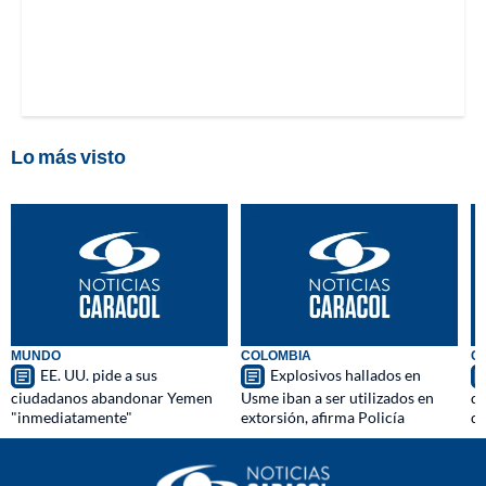
Lo más visto
MUNDO
COLOMBIA
C
EE. UU. pide a sus
Explosivos hallados en
ciudadanos abandonar Yemen
Usme iban a ser utilizados en
qu
"inmediatamente"
extorsión, afirma Policía
d