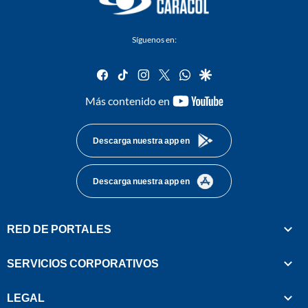
Síguenos en:
facebook
tiktok
instagram
twitter
whatsapp
google
youtube-
Más contenido en
footer
Descarga nuestra app en
Descarga nuestra app en
RED DE PORTALES
SERVICIOS CORPORATIVOS
LEGAL