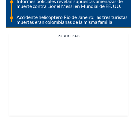
Informes policiales revelan supuestas amenazas de
muerte contra Lionel Messi en Mundial de EE. UU.
Accidente helicóptero Río de Janeiro: las tres turistas
muertas eran colombianas de la misma familia
PUBLICIDAD