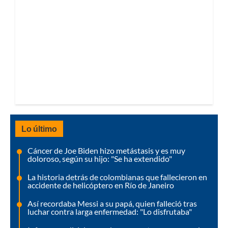
Lo último
Cáncer de Joe Biden hizo metástasis y es muy
doloroso, según su hijo: "Se ha extendido"
La historia detrás de colombianas que fallecieron en
accidente de helicóptero en Río de Janeiro
Así recordaba Messi a su papá, quien falleció tras
luchar contra larga enfermedad: "Lo disfrutaba"