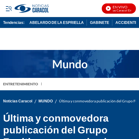
EN VIVO
Noticias Caracol En Vivo
Tendencias:
ABELARDO DE LA ESPRIELLA
GABINETE
ACCIDENTE 
PUBLICIDAD
ENTRETENIMIENTO
/
/
Noticias Caracol
MUNDO
Última y conmovedora publicación del Grupo Fugi
Última y conmovedora
publicación del Grupo