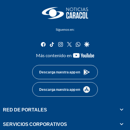
Síguenos en:
facebook
tiktok
instagram
twitter
whatsapp
google
youtube-
Más contenido en
footer
Descarga nuestra app en
Descarga nuestra app en
RED DE PORTALES
SERVICIOS CORPORATIVOS