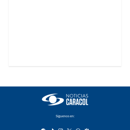
Síguenos en:
facebook
tiktok
instagram
twitter
whatsapp
google