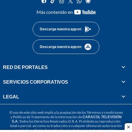
youtube-
Más contenido en
footer
Descarga nuestra app en
Descarga nuestra app en
RED DE PORTALES
SERVICIOS CORPORATIVOS
LEGAL
El uso de este sitio web implica la aceptación de los
Términos y condiciones
y
Políticas de Tratamiento de la Información
de
CARACOL TELEVISIÓN
S.A.
Todos los Derechos Reservados D.R.A. Prohibida su reproducción
total o parcial, así como su traducción a cualquier idioma sin autorización
cl
escrita de su titular. Reproduction in whole or in part, or translation