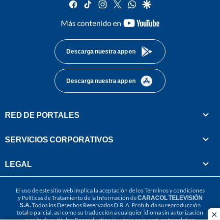
facebook
tiktok
instagram
twitter
whatsapp
google
youtube-
Más contenido en
footer
Descarga nuestra app en
Descarga nuestra app en
RED DE PORTALES
SERVICIOS CORPORATIVOS
LEGAL
El uso de este sitio web implica la aceptación de los
Términos y condiciones
y
Políticas de Tratamiento de la Información
de
CARACOL TELEVISIÓN
S.A.
Todos los Derechos Reservados D.R.A. Prohibida su reproducción
total o parcial, así como su traducción a cualquier idioma sin autorización
cl
escrita de su titular. Reproduction in whole or in part, or translation