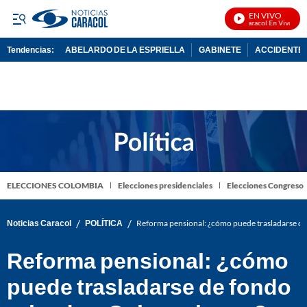
EN VIVO
Noticias Caracol En Vivo
Tendencias:
ABELARDO DE LA ESPRIELLA
GABINETE
ACCIDENTE 
PUBLICIDAD
ELECCIONES COLOMBIA
Elecciones presidenciales
Elecciones Congreso
/
/
Noticias Caracol
POLÍTICA
Reforma pensional: ¿cómo puede trasladarse de
Reforma pensional: ¿cómo
puede trasladarse de fondo