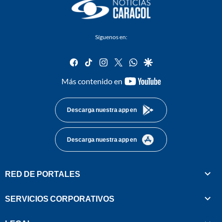
Síguenos en:
facebook
tiktok
instagram
twitter
whatsapp
google
youtube-
Más contenido en
footer
Descarga nuestra app en
Descarga nuestra app en
RED DE PORTALES
SERVICIOS CORPORATIVOS