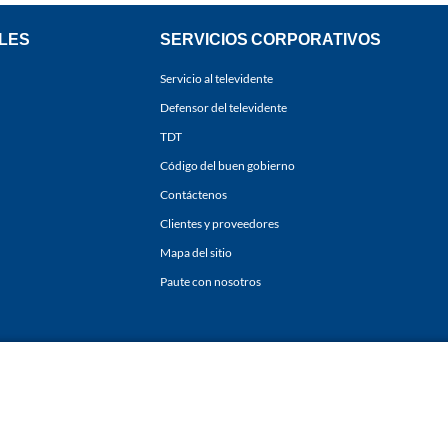
LES
SERVICIOS CORPORATIVOS
Servicio al televidente
Defensor del televidente
TDT
Código del buen gobierno
Contáctenos
Clientes y proveedores
Mapa del sitio
Paute con nosotros
ones
y
Políticas de Tratamiento de la Información
de
CARACOL TELEVISIÓN S.A.
Todo
sí como su traducción a cualquier idioma sin autorización escrita de su titular. Repro