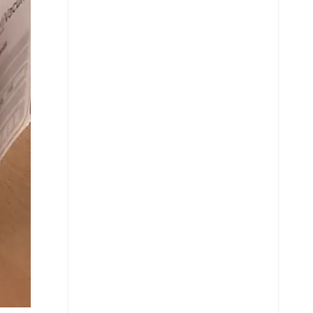
X
Whatsapp
Copiar enlace
Telegram
LinkedIn