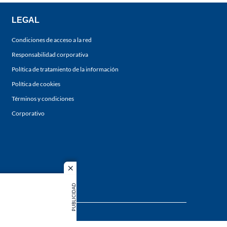
LEGAL
Condiciones de acceso a la red
Responsabilidad corporativa
Política de tratamiento de la información
Política de cookies
Términos y condiciones
Corporativo
close
PUBLICIDAD
s los
duction in
MIEMBRO DE: