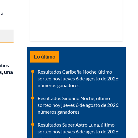
 a
Lo último
itios
Resultados Caribeña Noche, último
s, una
sorteo hoy jueves 6 de agosto de 2026:
números ganadores
Resultados Sinuano Noche, último
sorteo hoy jueves 6 de agosto de 2026:
números ganadores
Resultados Super Astro Luna, último
sorteo hoy jueves 6 de agosto de 2026: