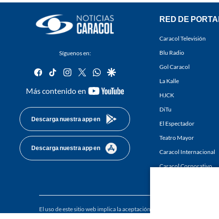
RED DE PORTA
Caracol Televisión
Blu Radio
Síguenos en:
Gol Caracol
facebook
tiktok
instagram
twitter
whatsapp
google
La Kalle
youtube-
Más contenido en
HJCK
footer
DiTu
Descarga nuestra app en
El Espectador
Teatro Mayor
Descarga nuestra app en
Caracol Internacional
Caracol Corporativo
Caracol Next
El uso de este sitio web implica la aceptación de los
Términos y condici
Derechos Reservados D.R.A. Prohibida su reproducción total o parcial, a