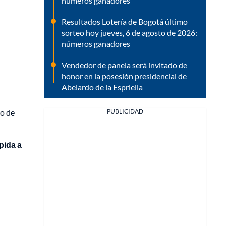
números ganadores
Resultados Lotería de Bogotá último
sorteo hoy jueves, 6 de agosto de 2026:
números ganadores
Vendedor de panela será invitado de
honor en la posesión presidencial de
Abelardo de la Espriella
PUBLICIDAD
so de
pida a