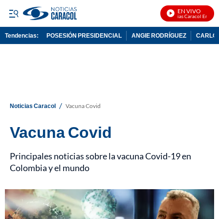
EN VIVO
Noticias Caracol En Vivo
Tendencias:
POSESIÓN PRESIDENCIAL
ANGIE RODRÍGUEZ
CARLOS
PUBLICIDAD
/
Noticias Caracol
Vacuna Covid
Vacuna Covid
Principales noticias sobre la vacuna Covid-19 en
Colombia y el mundo