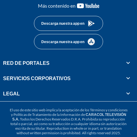
youtube-
Más contenido en
footer
Descarga nuestra app en
Descarga nuestra app en
RED DE PORTALES
SERVICIOS CORPORATIVOS
LEGAL
El uso de este sitio web implica la aceptación de los
Términos y condiciones
y
Políticas de Tratamiento de la Información
de
CARACOL TELEVISIÓN
S.A.
Todos los Derechos Reservados D.R.A. Prohibida su reproducción
total o parcial, así como su traducción a cualquier idioma sin autorización
escrita de su titular. Reproduction in whole or in part, or translation
without written permission is prohibited. All rights reserved 2025.