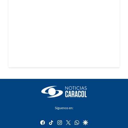
Síguenos en:
facebook
tiktok
instagram
twitter
whatsapp
google