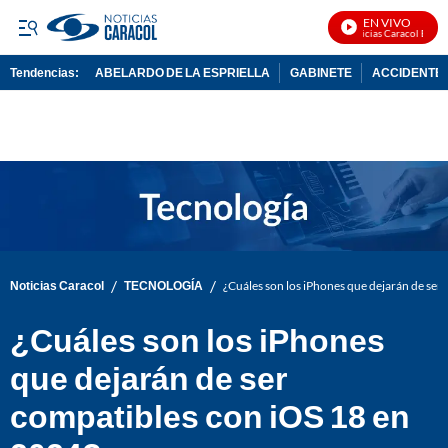
EN VIVO
Noticias Caracol En Viv
Tendencias:
ABELARDO DE LA ESPRIELLA
GABINETE
ACCIDENTE 
PUBLICIDAD
/
/
Noticias Caracol
TECNOLOGÍA
¿Cuáles son los iPhones que dejarán de ser
¿Cuáles son los iPhones
que dejarán de ser
compatibles con iOS 18 en