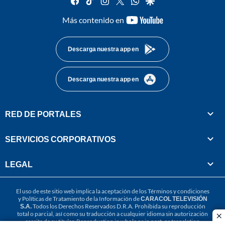
youtube-
Más contenido en
footer
Descarga nuestra app en
Descarga nuestra app en
RED DE PORTALES
SERVICIOS CORPORATIVOS
LEGAL
El uso de este sitio web implica la aceptación de los
Términos y condiciones
y
Políticas de Tratamiento de la Información
de
CARACOL TELEVISIÓN
S.A.
Todos los Derechos Reservados D.R.A. Prohibida su reproducción
total o parcial, así como su traducción a cualquier idioma sin autorización
cl
escrita de su titular. Reproduction in whole or in part, or translation