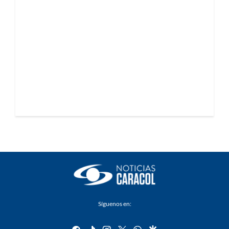
Síguenos en:
facebook
tiktok
instagram
twitter
whatsapp
google