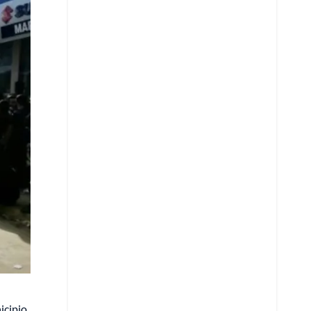
Copiar enlace
Telegram
LinkedIn
icipio