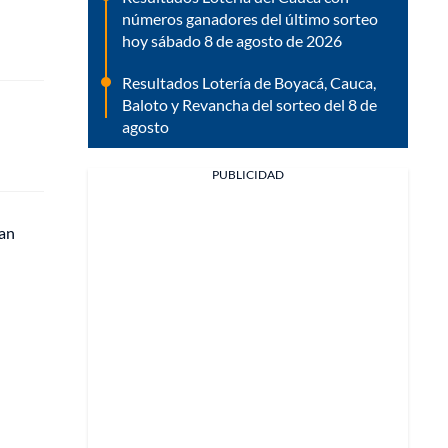
números ganadores del último sorteo
hoy sábado 8 de agosto de 2026
Resultados Lotería de Boyacá, Cauca,
Baloto y Revancha del sorteo del 8 de
agosto
PUBLICIDAD
tan