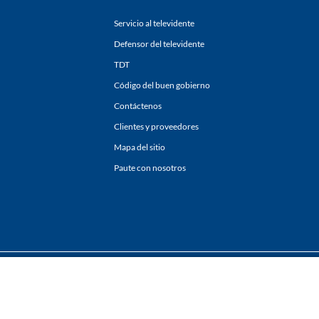
Servicio al televidente
Defensor del televidente
TDT
Código del buen gobierno
Contáctenos
Clientes y proveedores
Mapa del sitio
Paute con nosotros
ones
y
Políticas de Tratamiento de la Información
de
CARACOL TELEVISIÓN S.A.
Todo
sí como su traducción a cualquier idioma sin autorización escrita de su titular. Repro
. All rights reserved 2025.