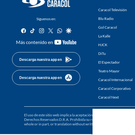
Caracol Televisión
Blu Radio
Síguenos en:
Gol Caracol
facebook
tiktok
instagram
twitter
whatsapp
google
La Kalle
youtube-
Más contenido en
HJCK
footer
DiTu
Descarga nuestra app en
El Espectador
Teatro Mayor
Descarga nuestra app en
Caracol Internacional
Caracol Corporativo
Caracol Next
El uso de este sitio web implica la aceptación de los
Términos y condici
Derechos Reservados D.R.A. Prohibida su reproducción total o parcial, a
whole or in part, or translation without written permission is prohibited