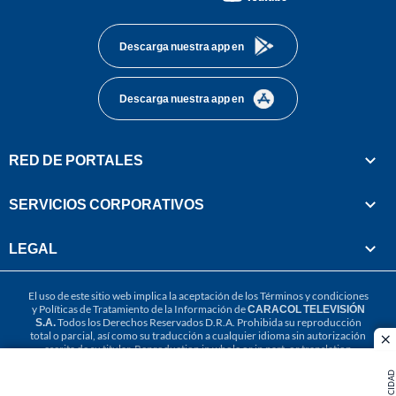
footer
Descarga nuestra app en
Descarga nuestra app en
RED DE PORTALES
SERVICIOS CORPORATIVOS
LEGAL
El uso de este sitio web implica la aceptación de los
Términos y condiciones
y
Políticas de Tratamiento de la Información
de
CARACOL TELEVISIÓN
S.A.
Todos los Derechos Reservados D.R.A. Prohibida su reproducción
total o parcial, así como su traducción a cualquier idioma sin autorización
cl
escrita de su titular. Reproduction in whole or in part, or translation
without written permission is prohibited. All rights reserved 2025.
PUBLICIDAD