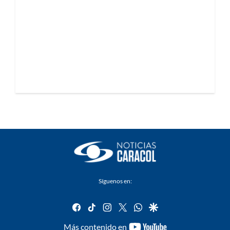
Síguenos en:
facebook
tiktok
instagram
twitter
whatsapp
google
youtube-
Más contenido en