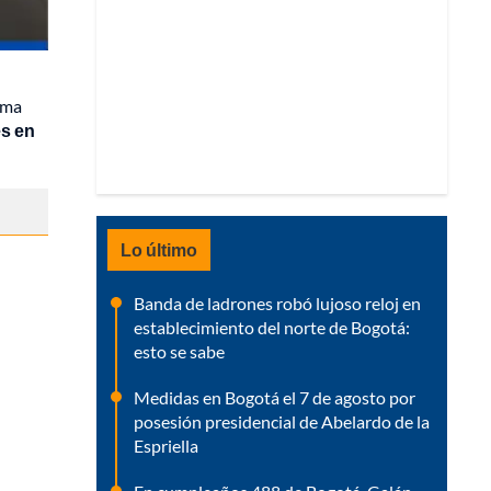
ema
es en
Lo último
Banda de ladrones robó lujoso reloj en
establecimiento del norte de Bogotá:
esto se sabe
Medidas en Bogotá el 7 de agosto por
posesión presidencial de Abelardo de la
Espriella