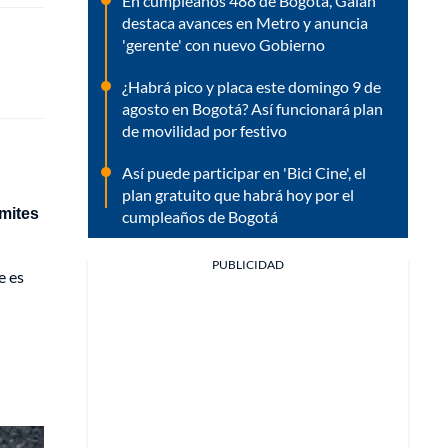
En cumpleaños 488 de Bogotá, Galán
destaca avances en Metro y anuncia
'gerente' con nuevo Gobierno
¿Habrá pico y placa este domingo 9 de
agosto en Bogotá? Así funcionará plan
de movilidad por festivo
Así puede participar en 'Bici Cine', el
plan gratuito que habrá hoy por el
ímites
cumpleaños de Bogotá
PUBLICIDAD
e es