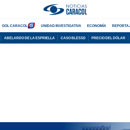
GOL CARACOL
UNIDAD INVESTIGATIVA
ECONOMÍA
REPORTA
ABELARDO DE LA ESPRIELLA
CASO BLESSD
PRECIO DEL DÓLAR
PUBLICIDAD