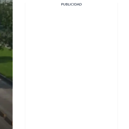
Facebook
PUBLICIDAD
X
Whatsapp
Copiar enlace
Telegram
LinkedIn