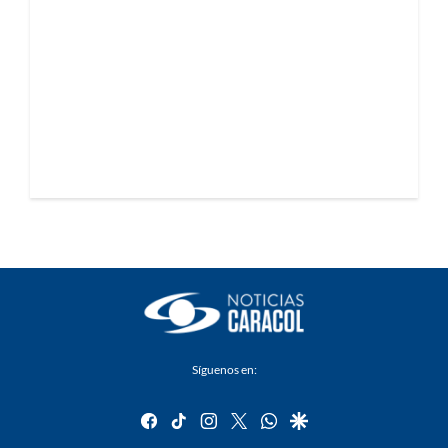
Síguenos en:
facebook
tiktok
instagram
twitter
whatsapp
google