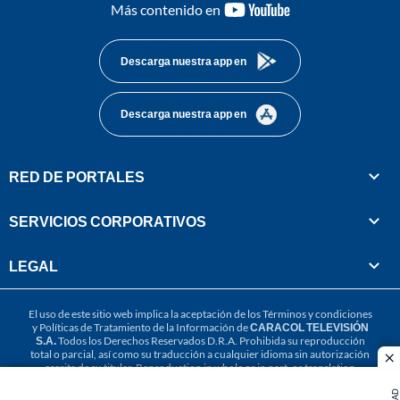
youtube-
Más contenido en
footer
Descarga nuestra app en
Descarga nuestra app en
RED DE PORTALES
SERVICIOS CORPORATIVOS
LEGAL
El uso de este sitio web implica la aceptación de los
Términos y condiciones
y
Políticas de Tratamiento de la Información
de
CARACOL TELEVISIÓN
S.A.
Todos los Derechos Reservados D.R.A. Prohibida su reproducción
total o parcial, así como su traducción a cualquier idioma sin autorización
cl
escrita de su titular. Reproduction in whole or in part, or translation
without written permission is prohibited. All rights reserved 2025.