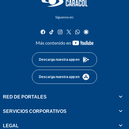
Síguenos en:
facebook
tiktok
instagram
twitter
whatsapp
google
youtube-
Más contenido en
footer
Descarga nuestra app en
Descarga nuestra app en
RED DE PORTALES
SERVICIOS CORPORATIVOS
LEGAL