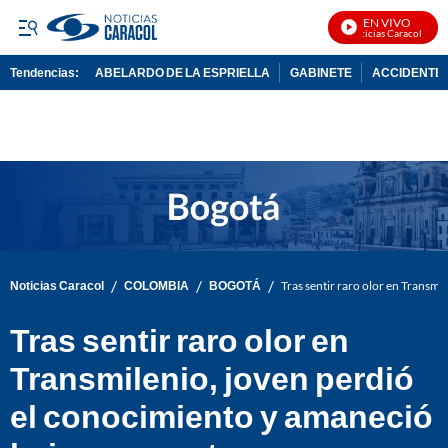
EN VIVO
Noticias Caracol En Viv
Tendencias:
ABELARDO DE LA ESPRIELLA
GABINETE
ACCIDENTE 
PUBLICIDAD
/
/
/
Noticias Caracol
COLOMBIA
BOGOTÁ
Tras sentir raro olor en Transm
Tras sentir raro olor en
Transmilenio, joven perdió
el conocimiento y amaneció