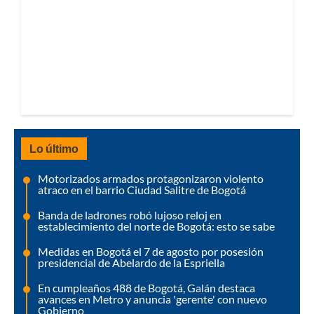
Lo último
Motorizados armados protagonizaron violento
atraco en el barrio Ciudad Salitre de Bogotá
Banda de ladrones robó lujoso reloj en
establecimiento del norte de Bogotá: esto se sabe
Medidas en Bogotá el 7 de agosto por posesión
presidencial de Abelardo de la Espriella
En cumpleaños 488 de Bogotá, Galán destaca
avances en Metro y anuncia 'gerente' con nuevo
Gobierno