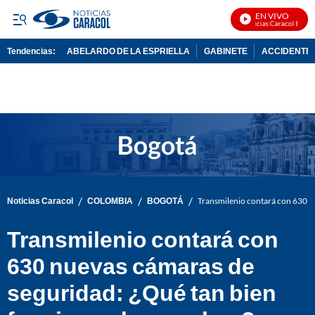
EN VIVO
Noticias Caracol En Viv
Tendencias:
ABELARDO DE LA ESPRIELLA
GABINETE
ACCIDENTE 
PUBLICIDAD
/
/
/
Noticias Caracol
COLOMBIA
BOGOTÁ
Transmilenio contará con 630 n
Transmilenio contará con
630 nuevas cámaras de
seguridad: ¿Qué tan bien