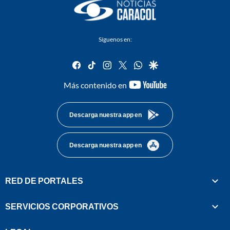
Síguenos en:
facebook
tiktok
instagram
twitter
whatsapp
google
youtube-
Más contenido en
footer
Descarga nuestra app en
Descarga nuestra app en
RED DE PORTALES
SERVICIOS CORPORATIVOS